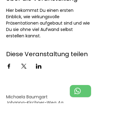
Hier bekommst Du einen ersten 
Einblick, wie wirkungsvolle 
Präsentationen aufgebaut sind und wie 
Du sie ohne viel Aufwand selbst 
erstellen kannst.
Diese Veranstaltung teilen
Michaela Baumgart
Johanna-Kirchner-Weg 4a
33758 Schloß Holte-Stukenbrock
Germany
+49 (0) 176 /
63839564
mimi@mimibaumgart.de