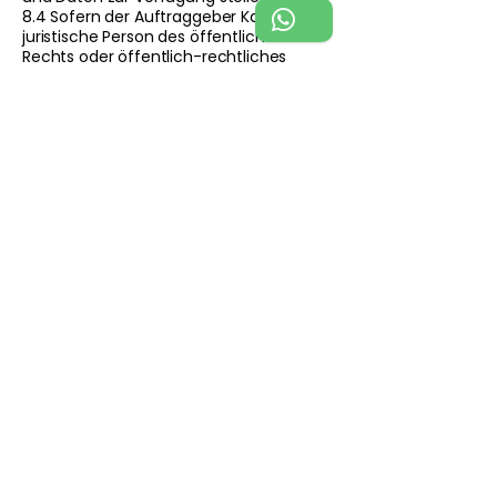
8.4 Sofern der Auftraggeber Kaufmann,
juristische Person des öffentlichen
Rechts oder öffentlich-rechtliches
Sondervermögen ist oder keinen
allgemeinen Gerichtsstand in
Deutschland hat, vereinbaren die
Parteien den Sitz des Auftragnehmers
als Gerichtsstand für sämtliche
Streitigkeiten aus diesem
Vertragsverhältnis; ausschließliche
Gerichtsstände bleiben hiervon
unberührt.
8.5 Der Auftragnehmer ist berechtigt,
diese AGB aus sachlich gerechtfertigten
Gründen (z. B. Änderungen in der
Rechtsprechung, Gesetzeslage,
Marktgegebenheiten oder der
Geschäfts- oder
Unternehmensstrategie) und unter
Einhaltung einer angemessenen Frist zu
ändern. Bestandskunden werden
hierüber spätestens zwei Wochen vor
Inkrafttreten der Änderung per E-Mail
benachrichtigt. Sofern der
Bestandskunde nicht innerhalb der in