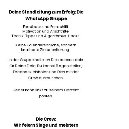
Deine Standleitung zum Erfolg: Die
WhatsApp
Gruppe
Feedback und Feinschliff.
Motivation und Arschtritte.
Techik-Tipps und Algorithmus-Hacks.
Keine Kalendersprüche, sondern
knallharte Zielorientierung. ​
In der Gruppe halte ich Dich accountable
für Deine Ziele. Du kannst Fragen stellen,
Feedback einholen und Dich mit der
Crew austauschen.
Jeder kann Links zu seinem Content
posten.
Die Crew:
Wir feiern Siege und meistern