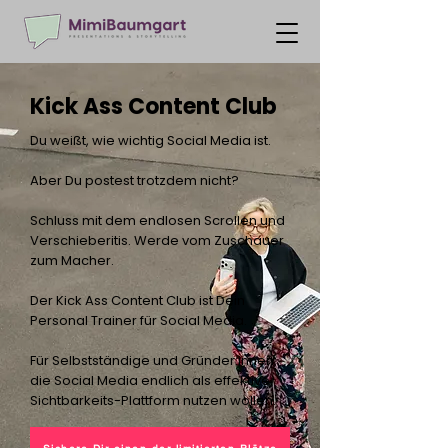
Kick Ass Content Club
Du weißt, wie wichtig Social Media ist.
Aber Du postest trotzdem nicht?
Schluss mit dem endlosen Scrollen und
Verschieberitis. Werde vom Zuschauer
zum Macher.
Der Kick Ass Content Club ist Dein
Personal Trainer für Social Media.
Für Selbstständige und Gründer:innen,
die Social Media endlich als effektive
Sichtbarkeits-Plattform nutzen wollen.