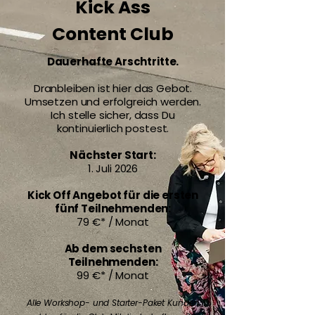
Kick Ass
Content Club
Dauerhafte Arschtritte.
Dranbleiben ist hier das Gebot.
Umsetzen und erfolgreich werden.
Ich stelle sicher, dass Du
kontinuierlich postest.
Nächster Start:
1. Juli 2026
Kick Off Angebot für die ersten
fünf Teilnehmenden:
79 €* / Monat
Ab dem sechsten
Teilnehmenden:
99 €* / Monat
Alle Workshop- und Starter-Paket Kunden