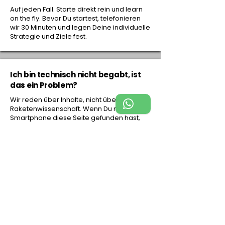
Auf jeden Fall. Starte direkt rein und learn
on the fly. Bevor Du startest, telefonieren
wir 30 Minuten und legen Deine individuelle
Strategie und Ziele fest.
Ich bin technisch nicht begabt, ist
das ein Problem?
Wir reden über Inhalte, nicht über
Raketenwissenschaft. Wenn Du mit Deinem
Smartphone diese Seite gefunden hast,
dann schaffst Du auch den Club. Und für
alle Hürden hast Du mich als Support.
Was habe ich vom Club, wenn ich
schon eine 1:1 Beratung bei Dir hatte,
oder schon einen Workshop
mitgemacht habe?
Du weißt es genau, sonst wärst Du nicht