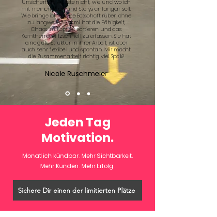
Unsicherheit, wusste nicht, wie und wo ich
mit meinen Reels und Storys anfangen soll.
Wie bringe ich meine Botschaft rüber, ohne
zu langweilen? Mimi hat die Fähigkeit,
Chaos im Kopf zu sortieren und das
Kernthema blitzschnell zu erfassen. Sie hat
eine gute Struktur in ihrer Arbeit, ist aber
auch sehr flexibel und spontan. Mir macht
die Zusammenarbeit richtig viel Spaß!
Nicole Ruschmeier
Jeden Tag
Motivation.
Monatlich kündbar. Mehr Sichtbarkeit.
Mehr Kunden. Mehr Erfolg.
Sichere Dir einen der limitierten Plätze