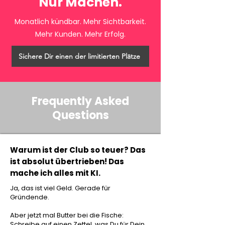
Nur Machen.
Monatlich kündbar. Mehr Sichtbarkeit.
Mehr Kunden. Mehr Erfolg.
Sichere Dir einen der limitierten Plätze
Frequently Asked
Questions
Warum ist der Club so teuer? Das
ist absolut übertrieben! Das
mache ich alles mit KI.
Ja, das ist viel Geld. Gerade für
Gründende.
Aber jetzt mal Butter bei die Fische:
Schreibe auf einen Zettel, was Du für Dein