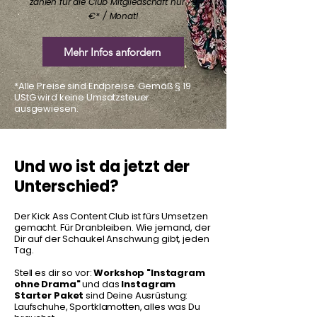
zahlen für die Club Mitgliedschaft nur 79
€* / Monat!
Mehr Infos anfordern
*Alle Preise sind Endpreise. Gemäß § 19
UStG wird keine Umsatzsteuer
ausgewiesen.
Und wo ist da jetzt der
Unterschied?
Der Kick Ass Content Club ist fürs Umsetzen
gemacht. Für Dranbleiben. Wie jemand, der
Dir auf der Schaukel Anschwung gibt, jeden
Tag.
Stell es dir so vor:
Workshop "Instagram
ohne Drama"
und das
Instagram
Starter Paket
sind Deine Ausrüstung:
Laufschuhe, Sportklamotten, alles was Du