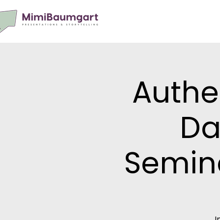
Authe
Da
Semina
I