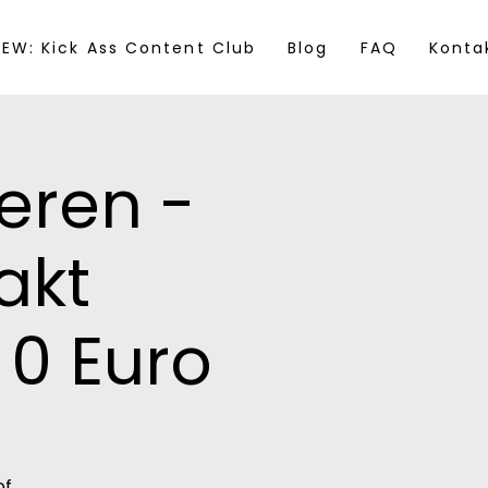
EW: Kick Ass Content Club
Blog
FAQ
Konta
eren -
akt
 0 Euro
of