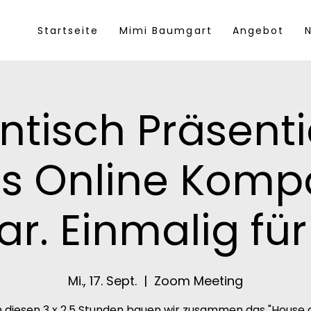
Startseite
Mimi Baumgart
Angebot
N
ntisch Präsenti
s Online Komp
r. Einmalig für
Mi., 17. Sept.
  |  
Zoom Meeting
n diesen 3 x 2,5 Stunden bauen wir zusammen das "House 