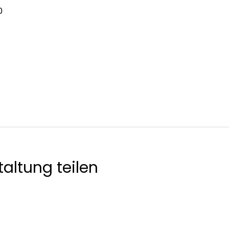
0
altung teilen