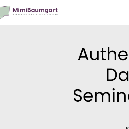
Authe
Da
Semina
I