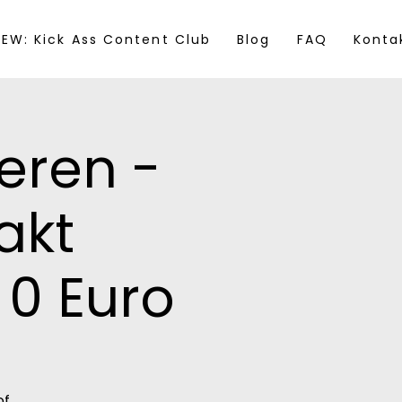
EW: Kick Ass Content Club
Blog
FAQ
Konta
eren -
akt
 0 Euro
of