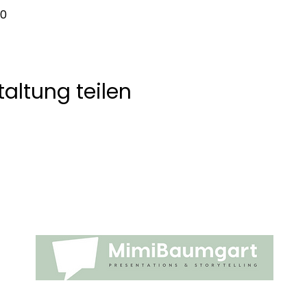
30
altung teilen