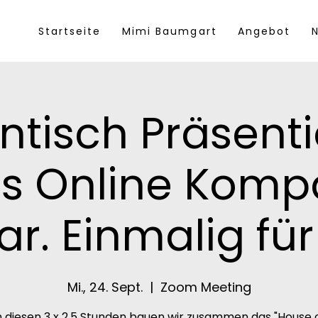
Startseite
Mimi Baumgart
Angebot
N
ntisch Präsenti
s Online Komp
r. Einmalig für
Mi., 24. Sept.
  |  
Zoom Meeting
n diesen 3 x 2,5 Stunden bauen wir zusammen das "House 