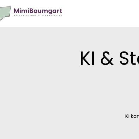
KI & S
KI ka